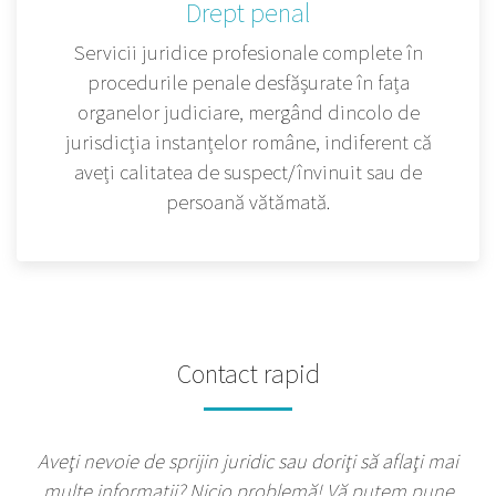
Drept penal
Servicii juridice profesionale complete în
procedurile penale desfășurate în fața
organelor judiciare, mergând dincolo de
jurisdicția instanțelor române, indiferent că
aveți calitatea de suspect/învinuit sau de
persoană vătămată.
Contact rapid
Aveţi nevoie de sprijin juridic sau doriţi să aflaţi mai
multe informații? Nicio problemă! Vă putem pune