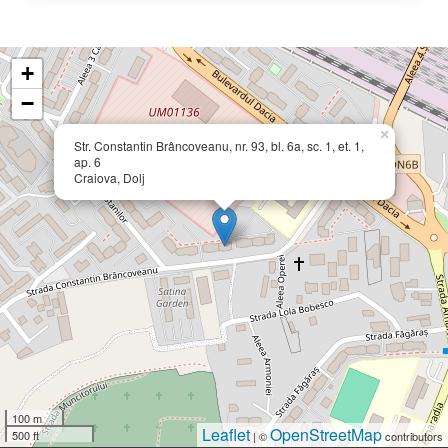
+
−
×
Str. Constantin Brâncoveanu, nr. 93, bl. 6a, sc. 1, et. 1,
ap. 6
Craiova, Dolj
100 m
Leaflet
OpenStreetMap
500 ft
| ©
contributors