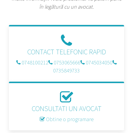
în legătură cu un avocat.
CONTACT TELEFONIC RAPID
0748100212
0753065666
0745034050
0735849733
CONSULTATI UN AVOCAT
Obtine o programare