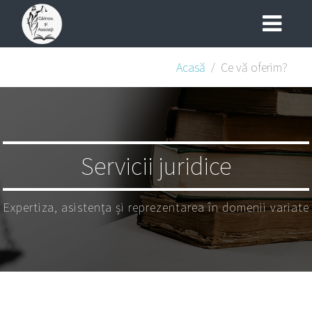
Acasă
Ce vă oferim?
Servicii juridice
Expertiza, asistența și reprezentarea în domenii variate