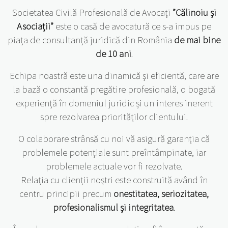
Societatea Civilă Profesională de Avocați
”Călinoiu și
Asociații”
este o casă de avocatură ce s-a impus pe
piața de consultanță juridică din România
de mai bine
de 10 ani
.
Echipa noastră este una dinamică și eficientă, care are
la bază o constantă pregătire profesională, o bogată
experiență în domeniul juridic și un interes inerent
spre rezolvarea priorităților clientului.
O colaborare strânsă cu noi vă asigură garanția că
problemele potențiale sunt preîntâmpinate, iar
problemele actuale vor fi rezolvate.
Relația cu clienții noștri este construită având în
centru principii precum
onestitatea, seriozitatea,
profesionalismul și integritatea
.