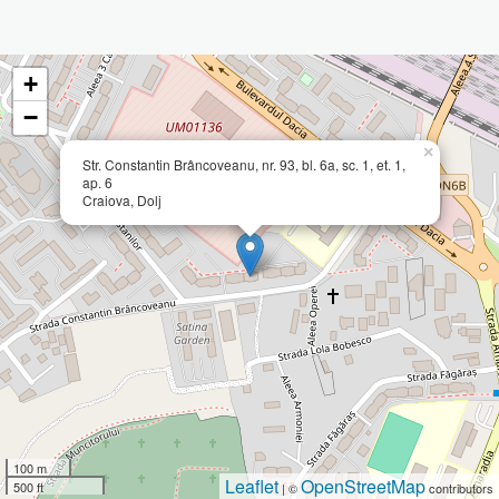
+
−
×
Str. Constantin Brâncoveanu, nr. 93, bl. 6a, sc. 1, et. 1,
ap. 6
Craiova, Dolj
100 m
Leaflet
OpenStreetMap
500 ft
| ©
contributors