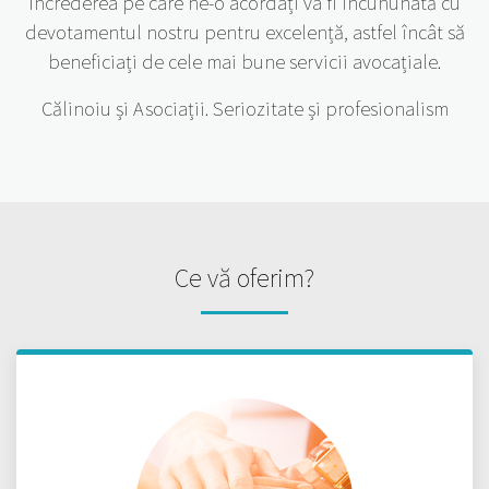
Încrederea pe care ne-o acordați va fi încununată cu
devotamentul nostru pentru excelență, astfel încât să
beneficiați de cele mai bune servicii avocațiale.
Călinoiu și Asociații. Seriozitate și profesionalism
Ce vă oferim?