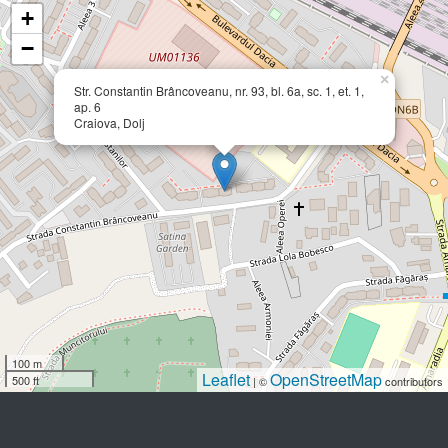
+
−
×
Str. Constantin Brâncoveanu, nr. 93, bl. 6a, sc. 1, et. 1,
ap. 6
Craiova, Dolj
100 m
Leaflet
OpenStreetMap
500 ft
| ©
contributors