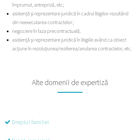
împrumut, antrepriză, etc;
asistență și reprezentare juridică în cadrul litigiilor rezultând
din neexecutarea contractelor;
negociere în faza precontractuală;
asistență și reprezentare juridică în litigiile având ca obiect
acțiune în rezoluțiunea/rezilierea/anularea contractelor, etc.
Alte domenii de expertiză
Dreptul familiei