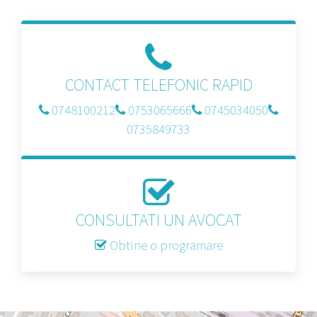
CONTACT TELEFONIC RAPID
0748100212
0753065666
0745034050
0735849733
CONSULTATI UN AVOCAT
Obtine o programare