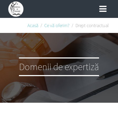
Acasă
Ce vă oferim?
Drept contractual
Domenii de expertiză