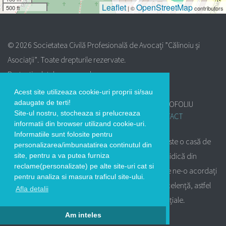
Leaflet
OpenStreetMap
500 ft
| ©
contributors
© 2026
Societatea Civilă Profesională de Avocați ”Călinoiu și
Asociații”
. Toate drepturile rezervate.
Protectia datelor personale
Acest site utilizeaza cookie-uri proprii si/sau
adaugate de terti!
CINE SUNTEM NOI?
CE VĂ OFERIM?
PORTOFOLIU
Site-ul nostru, stocheaza si prelucreaza
ARTICOLE JURIDICE
ONORARII
CONTACT
informatii din browser utilizand cookie-uri.
Informatiile sunt folosite pentru
Societatea Civilă de Avocați ”Călinoiu și Asociații” este o casă de
personalizarea/imbunatatirea continutul din
avocatură ce s-a impus pe piața de consultanță juridică din
site, pentru a va putea furniza
reclame(personalizate) pe alte site-uri cat si
România de mai bine de 10 ani. Încrederea pe care ne-o acordați
pentru analiza si masura traficul site-ului.
va fi încununată cu devotamentul nostru pentru excelență, astfel
Afla detalii
încât să beneficiați de cele mai bune servicii avocațiale.
Am inteles