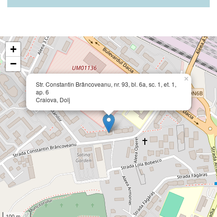
+
−
×
Str. Constantin Brâncoveanu, nr. 93, bl. 6a, sc. 1, et. 1,
ap. 6
Craiova, Dolj
100 m