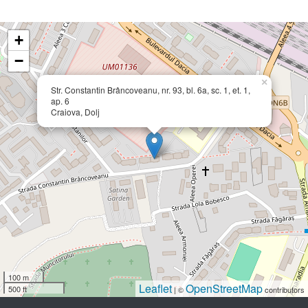
+
−
×
Str. Constantin Brâncoveanu, nr. 93, bl. 6a, sc. 1, et. 1,
ap. 6
Craiova, Dolj
100 m
Leaflet
OpenStreetMap
500 ft
| ©
contributors