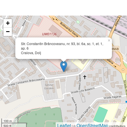
+
−
×
Str. Constantin Brâncoveanu, nr. 93, bl. 6a, sc. 1, et. 1,
ap. 6
Craiova, Dolj
100 m
Leaflet
OpenStreetMap
500 ft
| ©
contributors